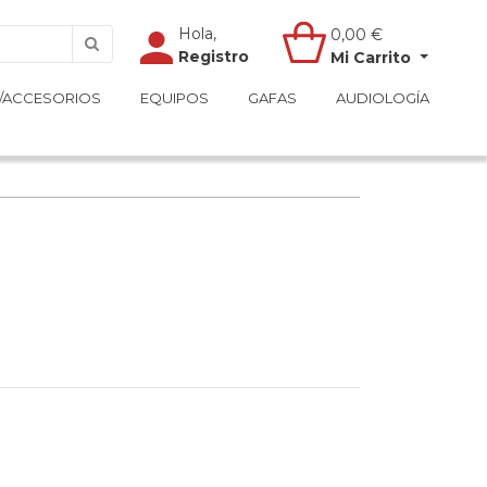
Hola,
Hola,
0,00
0,00
€
€
Registro
Registro
Mi Carrito
Mi Carrito
/ACCESORIOS
/ACCESORIOS
EQUIPOS
EQUIPOS
GAFAS
GAFAS
AUDIOLOGÍA
AUDIOLOGÍA