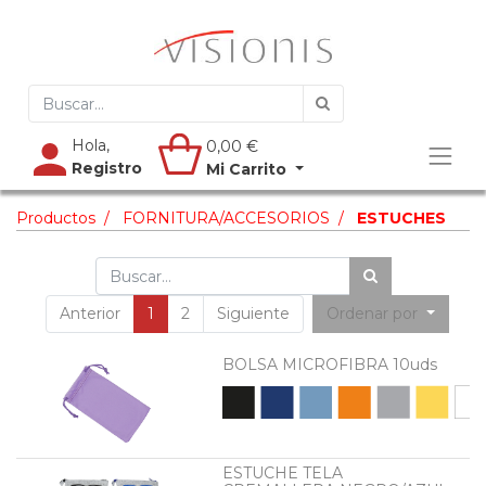
Hola,
0,00
€
Registro
Mi Carrito
Productos
FORNITURA/ACCESORIOS
ESTUCHES
Anterior
1
2
Siguiente
Ordenar por
BOLSA MICROFIBRA 10uds
ESTUCHE TELA