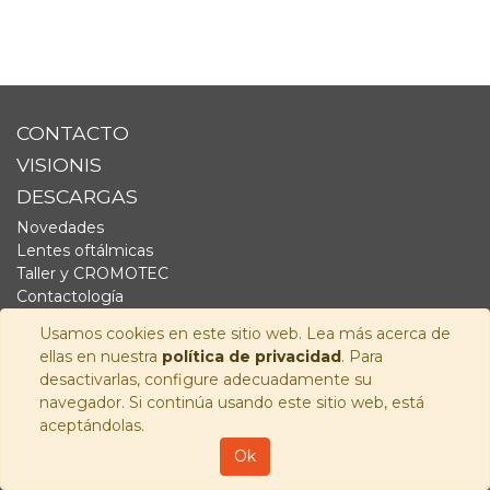
CONTACTO
VISIONIS
DESCARGAS
Novedades
Lentes oftálmicas
Taller y CROMOTEC
Contactología
Complementos
Usamos cookies en este sitio web. Lea más acerca de
Fornitura
ellas en nuestra
política de privacidad
. Para
Audiología
desactivarlas, configure adecuadamente su
navegador. Si continúa usando este sitio web, está
SÍGUENOS
aceptándolas.
Copyright © 2026
Visionis Distribución S.L.
-
Política de
Ok
Privacidad
-
Aviso Legal
-
Política de cookies