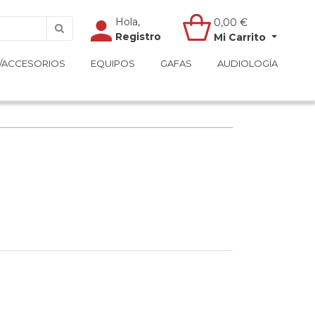
Hola,
Hola,
0,00
0,00
€
€
Registro
Registro
Mi Carrito
Mi Carrito
/ACCESORIOS
/ACCESORIOS
EQUIPOS
EQUIPOS
GAFAS
GAFAS
AUDIOLOGÍA
AUDIOLOGÍA