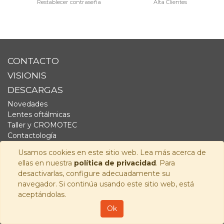
Restablecer contraseña
Alta Clientes
CONTACTO
VISIONIS
DESCARGAS
Novedades
Lentes oftálmicas
Taller y CROMOTEC
Contactología
Complementos
Usamos cookies en este sitio web. Lea más acerca de
Fornitura
ellas en nuestra
política de privacidad
. Para
Audiología
desactivarlas, configure adecuadamente su
navegador. Si continúa usando este sitio web, está
SÍGUENOS
aceptándolas.
Copyright © 2026
Visionis Distribución S.L.
-
Política de
Ok
Privacidad
-
Aviso Legal
-
Política de cookies