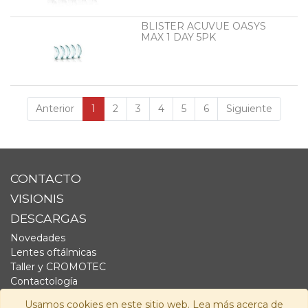
BLISTER ACUVUE OASYS
MAX 1 DAY 5PK
Anterior
1
2
3
4
5
6
Siguiente
CONTACTO
VISIONIS
DESCARGAS
Novedades
Lentes oftálmicas
Taller y CROMOTEC
Contactología
Complementos
Usamos cookies en este sitio web. Lea más acerca de