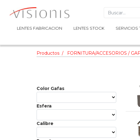
LENTES FABRICACION
LENTES FABRICACION
LENTES STOCK
LENTES STOCK
SERVICIOS 
SERVICIOS 
Productos
FORNITURA/ACCESORIOS / GAF
Color Gafas
Esfera
Calibre