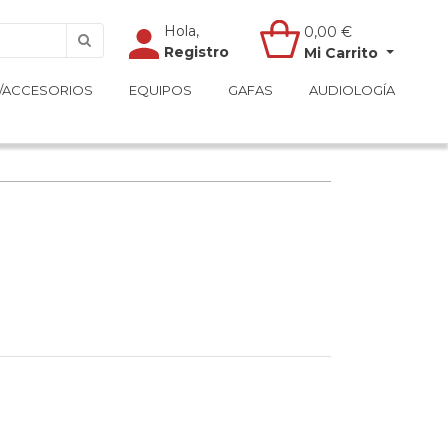
Hola,
Hola,
0,00
0,00
€
€
Registro
Registro
Mi Carrito
Mi Carrito
/ACCESORIOS
/ACCESORIOS
EQUIPOS
EQUIPOS
GAFAS
GAFAS
AUDIOLOGÍA
AUDIOLOGÍA