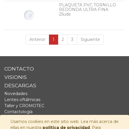
PLAQUETA PVC TORNILLO
REDONDA ULTRA FINA
25uds
Anterior
1
2
3
Siguiente
CONTACTO
VISIONIS
DESCARGAS
Novedades
Lentes oftálmicas
Taller y CROMOTEC
Contactología
Complementos
Usamos cookies en este sitio web. Lea más acerca de
Fornitura
ellas en nuestra
política de privacidad
. Para