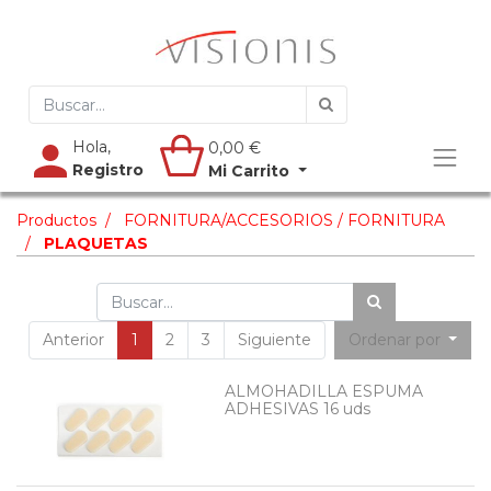
Hola,
0,00
€
Registro
Mi Carrito
Productos
FORNITURA/ACCESORIOS / FORNITURA
PLAQUETAS
Anterior
1
2
3
Siguiente
Ordenar por
ALMOHADILLA ESPUMA
ADHESIVAS 16 uds