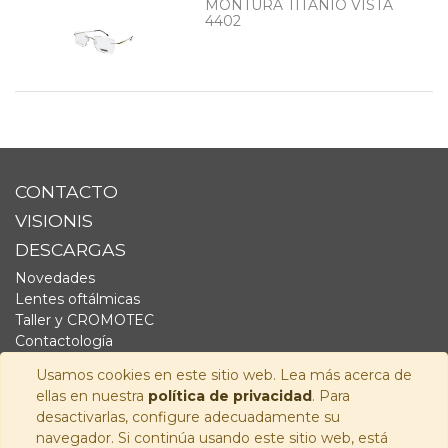
MONTURA TITANIO VISTA
4402
CONTACTO
VISIONIS
DESCARGAS
Novedades
Lentes oftálmicas
Taller y CROMOTEC
Contactología
Complementos
Usamos cookies en este sitio web. Lea más acerca de
Fornitura
ellas en nuestra
política de privacidad
. Para
Audiología
desactivarlas, configure adecuadamente su
navegador. Si continúa usando este sitio web, está
SÍGUENOS