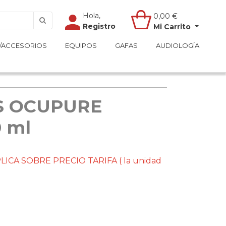
Hola,
Hola,
0,00
0,00
€
€
Registro
Registro
Mi Carrito
Mi Carrito
/ACCESORIOS
/ACCESORIOS
EQUIPOS
EQUIPOS
GAFAS
GAFAS
AUDIOLOGÍA
AUDIOLOGÍA
S OCUPURE
 ml
LICA SOBRE PRECIO TARIFA ( la unidad