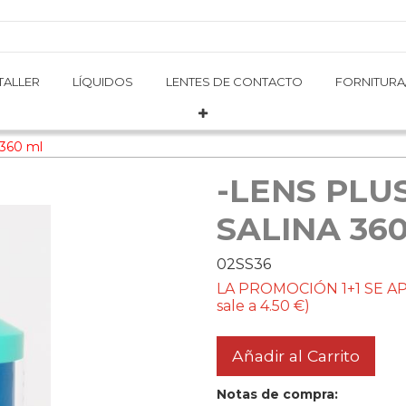
TALLER
TALLER
LÍQUIDOS
LÍQUIDOS
LENTES DE CONTACTO
LENTES DE CONTACTO
FORNITURA
FORNITURA
360 ml
-LENS PLU
SALINA 360
02SS36
LA PROMOCIÓN 1+1 SE AP
sale a 4.50 €)
Añadir al Carrito
Notas de compra: