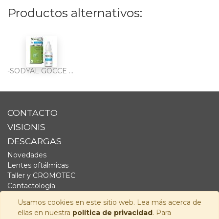
Productos alternativos:
-SODYAL GOCCE PLUS ALOE VERA 10 ml
CONTACTO
VISIONIS
DESCARGAS
Novedades
Lentes oftálmicas
Taller y CROMOTEC
Contactología
Complementos
Usamos cookies en este sitio web. Lea más acerca de
Fornitura
ellas en nuestra
política de privacidad
. Para
Audiología