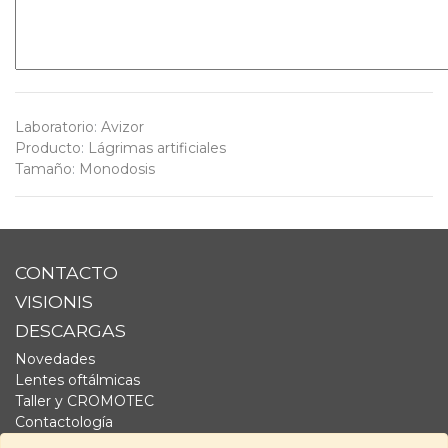
Laboratorio
:
Avizor
Producto
:
Lágrimas artificiales
Tamaño
:
Monodosis
CONTACTO
VISIONIS
DESCARGAS
Novedades
Lentes oftálmicas
Taller y CROMOTEC
Contactología
Complementos