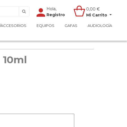
Hola,
Hola,
0,00
0,00
€
€
Registro
Registro
Mi Carrito
Mi Carrito
/ACCESORIOS
/ACCESORIOS
EQUIPOS
EQUIPOS
GAFAS
GAFAS
AUDIOLOGÍA
AUDIOLOGÍA
 10ml