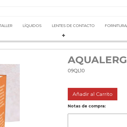
TALLER
TALLER
LÍQUIDOS
LÍQUIDOS
LENTES DE CONTACTO
LENTES DE CONTACTO
FORNITURA
FORNITURA
AQUALERG
09QL10
Añadir al Carrito
Notas de compra: