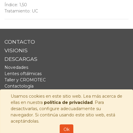
Índice
:
1,50
Tratamiento
:
UC
CONTACTO
VISIONIS
DESCARGAS
Novedades
Lentes oftálmicas
Taller y CROMOTEC
Contactología
Complementos
Usamos cookies en este sitio web. Lea más acerca de
Fornitura
ellas en nuestra
política de privacidad
. Para
Audiología
desactivarlas, configure adecuadamente su
navegador. Si continúa usando este sitio web, está
SÍGUENOS
aceptándolas.
Copyright © 2026
Visionis Distribución S.L.
-
Política de
Ok