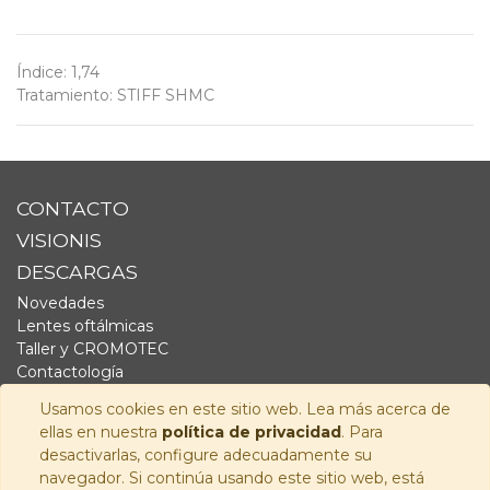
Índice
:
1,74
Tratamiento
:
STIFF SHMC
CONTACTO
VISIONIS
DESCARGAS
Novedades
Lentes oftálmicas
Taller y CROMOTEC
Contactología
Complementos
Usamos cookies en este sitio web. Lea más acerca de
Fornitura
ellas en nuestra
política de privacidad
. Para
Audiología
desactivarlas, configure adecuadamente su
navegador. Si continúa usando este sitio web, está
SÍGUENOS