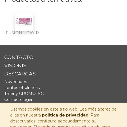
-FUSION 1 DAY PRESBYO 30PK
CONTACTO
VISIONIS
DESCARGAS
Novedades
Lentes oftálmicas
Taller y CROMOTEC
Contactología
Complementos
Usamos cookies en este sitio web. Lea más acerca de
Fornitura
ellas en nuestra
política de privacidad
. Para
Audiología
desactivarlas, configure adecuadamente su