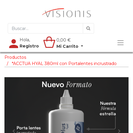
Hola,
0,00
€
Registro
Mi Carrito
Productos
*ACCTUA HYAL 380ml con Portalentes incrustrado