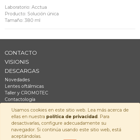
Laboratorio
:
Acctua
Producto
:
Solución única
Tamaño
:
380 ml
CONTACTO
VISIONIS
DESCARGAS
Novedades
Lentes oftálmicas
Taller y CROMOTEC
Contactología
Complementos
Usamos cookies en este sitio web. Lea más acerca de
Fornitura
ellas en nuestra
política de privacidad
. Para
Audiología
desactivarlas, configure adecuadamente su
navegador. Si continúa usando este sitio web, está
SÍGUENOS
aceptándolas.