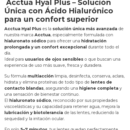
Acctua Hyal Plus – Solución
Única con Ácido Hialurónico
para un confort superior
Acctua Hyal Plus
es la
solución única más avanzada
de
nuestra marca
Acctua
, especialmente formulada con
hialuronato sódico
para ofrecer una
hidratación
prolongada y un confort excepcional
durante todo el
día.
Ideal para
usuarios de ojos sensibles
o que buscan una
experiencia de uso más suave, fresca y duradera.
Su fórmula
multiacción
limpia, desinfecta, conserva, aclara,
hidrata y elimina proteínas de todo tipo de
lentes de
contacto blandas
, asegurando una
higiene completa
y
una sensación de bienestar continuo.
El
hialuronato sódico
, reconocido por sus propiedades
viscoelásticas y su capacidad para retener agua, mejora la
lubricación y biotolerancia
de las lentes, reduciendo la
sequedad y la irritación ocular.
En solo
5–7 minutos
, tus lentes quedan perfectamente