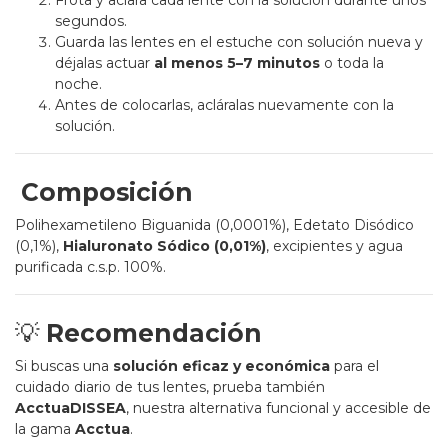
Frota y aclara cada lente con la solución durante unos
segundos.
Guarda las lentes en el estuche con solución nueva y
déjalas actuar
al menos 5–7 minutos
o toda la
noche.
Antes de colocarlas, acláralas nuevamente con la
solución.
Composición
Polihexametileno Biguanida (0,0001%), Edetato Disódico
(0,1%),
Hialuronato Sódico (0,01%)
, excipientes y agua
purificada c.s.p. 100%.
💡
Recomendación
Si buscas una
solución eficaz y económica
para el
cuidado diario de tus lentes, prueba también
AcctuaDISSEA
, nuestra alternativa funcional y accesible de
la gama
Acctua
.