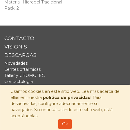
Material
:
Hidrogel Tradicional
Pack
:
2
CONTACTO
VISIONIS
DESCARGAS
Novedades
Lentes oftálmicas
Taller y CROMOTEC
Contactología
Complementos
Usamos cookies en este sitio web. Lea más acerca de
Fornitura
ellas en nuestra
política de privacidad
. Para
Audiología
desactivarlas, configure adecuadamente su
navegador. Si continúa usando este sitio web, está
SÍGUENOS
aceptándolas.
Copyright © 2026
Visionis Distribución S.L.
-
Política de
Ok
Privacidad
-
Aviso Legal
-
Política de cookies