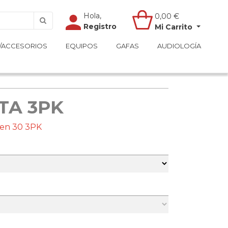
Hola,
Hola,
0,00
0,00
€
€
Registro
Registro
Mi Carrito
Mi Carrito
/ACCESORIOS
/ACCESORIOS
EQUIPOS
EQUIPOS
GAFAS
GAFAS
AUDIOLOGÍA
AUDIOLOGÍA
TA 3PK
pen 30 3PK