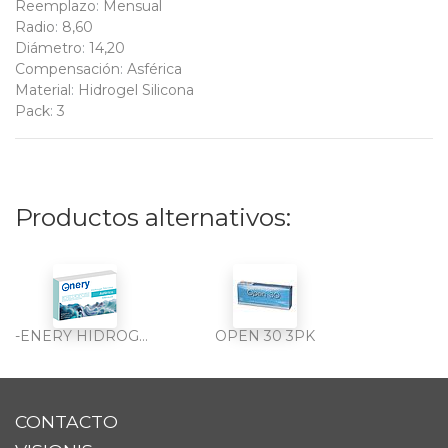
Reemplazo
:
Mensual
Radio
:
8,60
Diámetro
:
14,20
Compensación
:
Asférica
Material
:
Hidrogel Silicona
Pack
:
3
Productos alternativos:
-ENERY HIDROGEL SILICONA 6PK
OPEN 30 3PK
CONTACTO