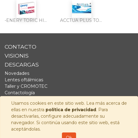
-ENERY TORIC HIDROGEL SILICONA 6PK
ACCTUA PLUS TORIC HIDROGEL SILICONA 6PK
CONTACTO
VISIONIS
DESCARGAS
Novedades
Lentes oftálmicas
Taller y CROMOTEC
Contactología
Complementos
Usamos cookies en este sitio web. Lea más acerca de
Fornitura
ellas en nuestra
política de privacidad
. Para
Audiología
desactivarlas, configure adecuadamente su
navegador. Si continúa usando este sitio web, está
SÍGUENOS
aceptándolas.
Copyright © 2026
Visionis Distribución S.L.
-
Política de
Ok