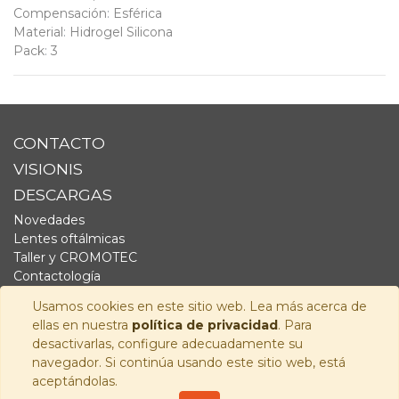
Compensación
:
Esférica
Material
:
Hidrogel Silicona
Pack
:
3
CONTACTO
VISIONIS
DESCARGAS
Novedades
Lentes oftálmicas
Taller y CROMOTEC
Contactología
Complementos
Usamos cookies en este sitio web. Lea más acerca de
Fornitura
ellas en nuestra
política de privacidad
. Para
Audiología
desactivarlas, configure adecuadamente su
navegador. Si continúa usando este sitio web, está
SÍGUENOS
aceptándolas.
Copyright © 2026
Visionis Distribución S.L.
-
Política de