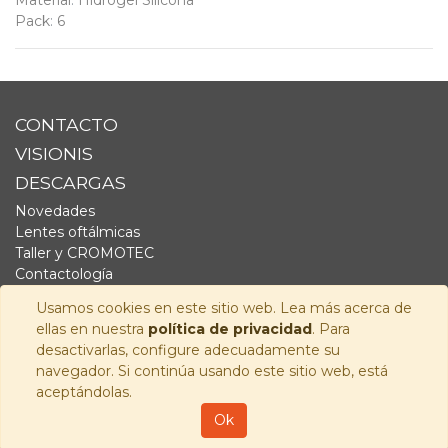
Material
:
Hidrogel Silicona
Pack
:
6
CONTACTO
VISIONIS
DESCARGAS
Novedades
Lentes oftálmicas
Taller y CROMOTEC
Contactología
Complementos
Usamos cookies en este sitio web. Lea más acerca de
Fornitura
ellas en nuestra
política de privacidad
. Para
Audiología
desactivarlas, configure adecuadamente su
navegador. Si continúa usando este sitio web, está
SÍGUENOS
aceptándolas.
Copyright © 2026
Visionis Distribución S.L.
-
Política de
Ok
Privacidad
-
Aviso Legal
-
Política de cookies