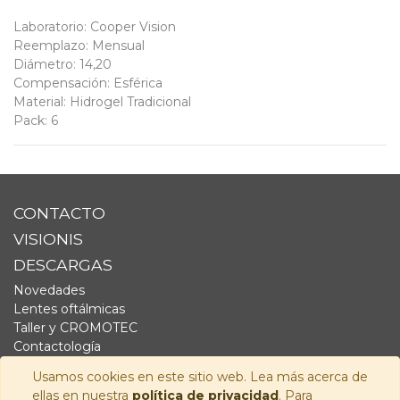
Laboratorio
:
Cooper Vision
Reemplazo
:
Mensual
Diámetro
:
14,20
Compensación
:
Esférica
Material
:
Hidrogel Tradicional
Pack
:
6
CONTACTO
VISIONIS
DESCARGAS
Novedades
Lentes oftálmicas
Taller y CROMOTEC
Contactología
Complementos
Usamos cookies en este sitio web. Lea más acerca de
Fornitura
ellas en nuestra
política de privacidad
. Para