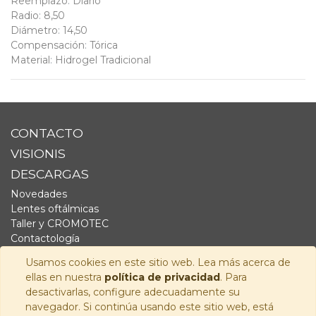
Reemplazo
:
Diario
Radio
:
8,50
Diámetro
:
14,50
Compensación
:
Tórica
Material
:
Hidrogel Tradicional
CONTACTO
VISIONIS
DESCARGAS
Novedades
Lentes oftálmicas
Taller y CROMOTEC
Contactología
Complementos
Usamos cookies en este sitio web. Lea más acerca de
Fornitura
ellas en nuestra
política de privacidad
. Para
Audiología
desactivarlas, configure adecuadamente su
navegador. Si continúa usando este sitio web, está
SÍGUENOS