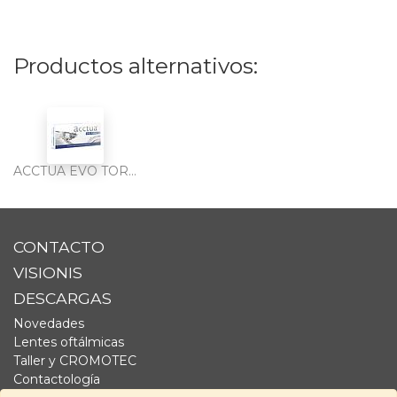
Productos alternativos:
ACCTUA EVO TORIC 3PK
CONTACTO
VISIONIS
DESCARGAS
Novedades
Lentes oftálmicas
Taller y CROMOTEC
Contactología