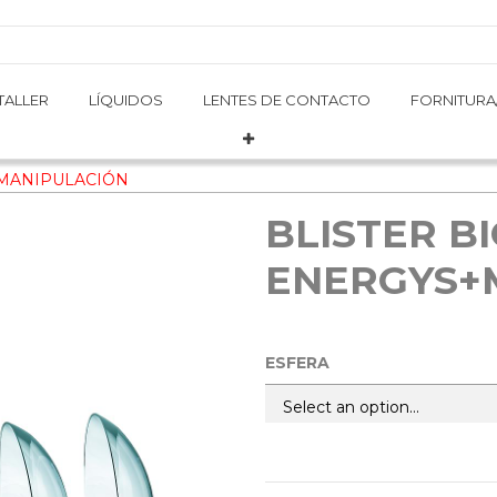
TALLER
TALLER
LÍQUIDOS
LÍQUIDOS
LENTES DE CONTACTO
LENTES DE CONTACTO
FORNITURA
FORNITURA
+MANIPULACIÓN
BLISTER BI
ENERGYS+
ESFERA