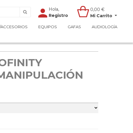
Hola,
Hola,
0,00
0,00
€
€
Registro
Registro
Mi Carrito
Mi Carrito
/ACCESORIOS
/ACCESORIOS
EQUIPOS
EQUIPOS
GAFAS
GAFAS
AUDIOLOGÍA
AUDIOLOGÍA
OFINITY
MANIPULACIÓN