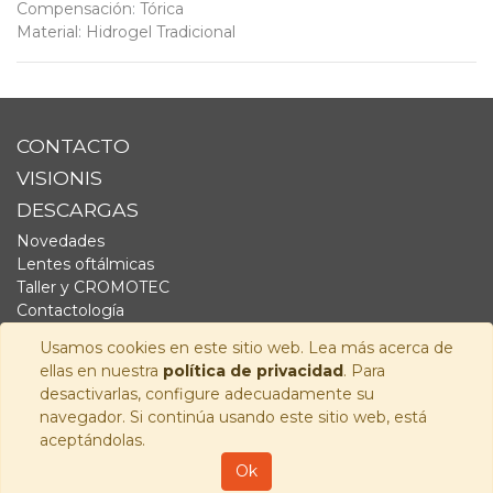
Compensación
:
Tórica
Material
:
Hidrogel Tradicional
CONTACTO
VISIONIS
DESCARGAS
Novedades
Lentes oftálmicas
Taller y CROMOTEC
Contactología
Complementos
Usamos cookies en este sitio web. Lea más acerca de
Fornitura
ellas en nuestra
política de privacidad
. Para
Audiología
desactivarlas, configure adecuadamente su
navegador. Si continúa usando este sitio web, está
SÍGUENOS
aceptándolas.
Copyright © 2026
Visionis Distribución S.L.
-
Política de
Ok
Privacidad
-
Aviso Legal
-
Política de cookies