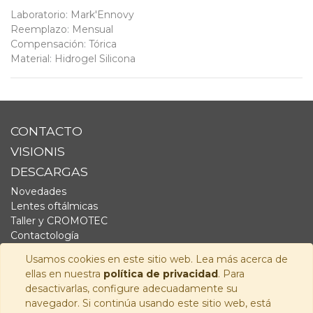
Laboratorio
:
Mark'Ennovy
Reemplazo
:
Mensual
Compensación
:
Tórica
Material
:
Hidrogel Silicona
CONTACTO
VISIONIS
DESCARGAS
Novedades
Lentes oftálmicas
Taller y CROMOTEC
Contactología
Complementos
Usamos cookies en este sitio web. Lea más acerca de
Fornitura
ellas en nuestra
política de privacidad
. Para
Audiología
desactivarlas, configure adecuadamente su
navegador. Si continúa usando este sitio web, está
SÍGUENOS