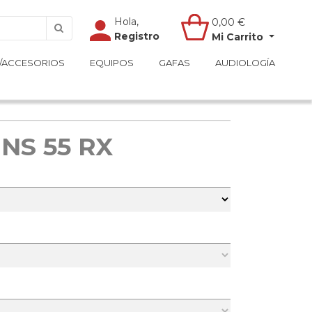
Hola,
Hola,
0,00
0,00
€
€
Registro
Registro
Mi Carrito
Mi Carrito
/ACCESORIOS
/ACCESORIOS
EQUIPOS
EQUIPOS
GAFAS
GAFAS
AUDIOLOGÍA
AUDIOLOGÍA
NS 55 RX