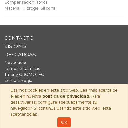
Compensación
:
Tórica
Material
:
Hidrogel Silicona
CONTACTO
VISIONIS
DESCARGAS
Novedades
Lentes oftálmicas
Taller y CROMOTEC
Contactología
Complementos
Usamos cookies en este sitio web. Lea más acerca de
Fornitura
ellas en nuestra
política de privacidad
. Para
Audiología
desactivarlas, configure adecuadamente su
navegador. Si continúa usando este sitio web, está
SÍGUENOS
aceptándolas.
Copyright © 2026
Visionis Distribución S.L.
-
Política de
Ok
Privacidad
-
Aviso Legal
-
Política de cookies