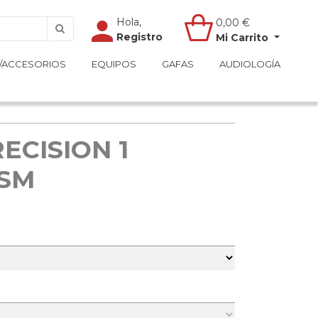
Hola,
Hola,
0,00
0,00
€
€
Registro
Registro
Mi Carrito
Mi Carrito
/ACCESORIOS
/ACCESORIOS
EQUIPOS
EQUIPOS
GAFAS
GAFAS
AUDIOLOGÍA
AUDIOLOGÍA
ECISION 1
ISM