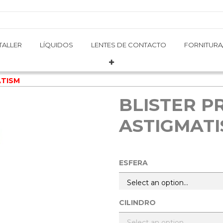
TALLER
TALLER
LÍQUIDOS
LÍQUIDOS
LENTES DE CONTACTO
LENTES DE CONTACTO
FORNITURA
FORNITURA
ATISM
BLISTER PR
ASTIGMAT
ESFERA
CILINDRO