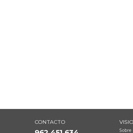
CONTACTO
VISI
Sobre 
962 451 634