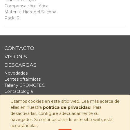
Compensación
:
Tórica
Material
:
Hidrogel Silicona
Pack
:
6
CONTACTO
VISIONIS
DESCARGAS
Novedades
Lentes oftálmicas
Taller y CROMOTEC
Contactología
Complementos
Usamos cookies en este sitio web. Lea más acerca de
Fornitura
ellas en nuestra
política de privacidad
. Para
Audiología
desactivarlas, configure adecuadamente su
navegador. Si continúa usando este sitio web, está
SÍGUENOS
aceptándolas.