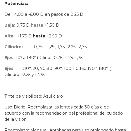
Potencias:
De +4,00 a -6,00 D en pasos de 0,25 D
Baja:
0,75 D
hasta
+1,50 D
Alta:
+1,75 D
hasta
+2,50 D
Cilindro:
-0,75 , -1,25 , 1,75 , 2.25 ; 2,75
Ejes:
10º a 180º ( Cilind: -0,75; -1,25;-1,75)
Ejes
:
10°, 20, 70,80, 90°, 100,110,160,170°, 180° (
Cilindro: -2.25 y -2.75)
Tinte de visibilidad: Azul claro
Uso
Diario. Reemplazar las lentes cada 30 días o de
acuerdo con la recomendación del profesional del cuidado
de la visión.
Reemplazo: Mensual; Aprobadas para uso prolongado hasta