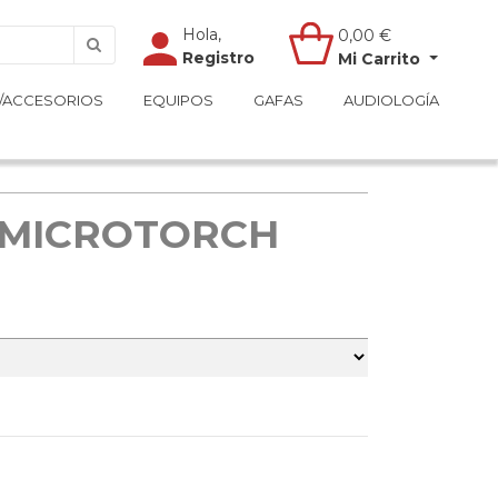
Hola,
Hola,
0,00
0,00
€
€
Registro
Registro
Mi Carrito
Mi Carrito
/ACCESORIOS
/ACCESORIOS
EQUIPOS
EQUIPOS
GAFAS
GAFAS
AUDIOLOGÍA
AUDIOLOGÍA
 MICROTORCH