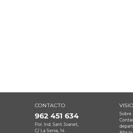
CONTACTO
VISI
Sobre 
962 451 634
Contac
Pol. Ind. Sant Joanet,
depar
C/ La Senia, 14
Alta n