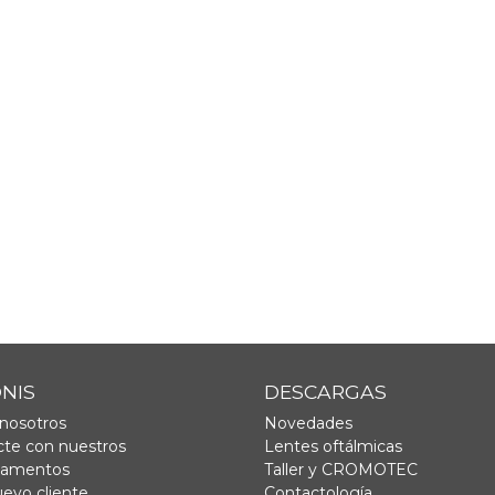
ONIS
DESCARGAS
nosotros
Novedades
te con nuestros
Lentes oftálmicas
tamentos
Taller y CROMOTEC
uevo cliente
Contactología