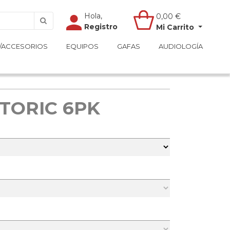
Hola,
Hola,
0,00
0,00
€
€
Registro
Registro
Mi Carrito
Mi Carrito
/ACCESORIOS
/ACCESORIOS
EQUIPOS
EQUIPOS
GAFAS
GAFAS
AUDIOLOGÍA
AUDIOLOGÍA
 TORIC 6PK