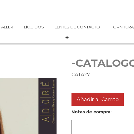
TALLER
TALLER
LÍQUIDOS
LÍQUIDOS
LENTES DE CONTACTO
LENTES DE CONTACTO
FORNITURA
FORNITURA
-CATALOG
CATA27
Añadir al Carrito
Notas de compra: