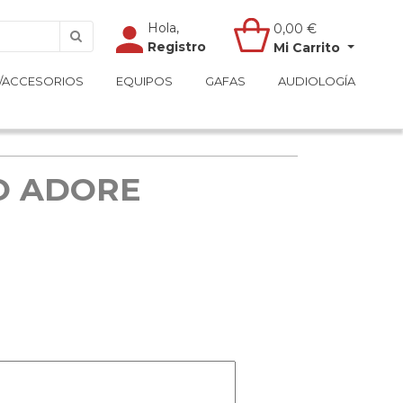
Hola,
Hola,
0,00
0,00
€
€
Registro
Registro
Mi Carrito
Mi Carrito
/ACCESORIOS
/ACCESORIOS
EQUIPOS
EQUIPOS
GAFAS
GAFAS
AUDIOLOGÍA
AUDIOLOGÍA
O ADORE