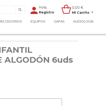
Hola,
Hola,
0,00
0,00
€
€
Registro
Registro
Mi Carrito
Mi Carrito
/ACCESORIOS
/ACCESORIOS
EQUIPOS
EQUIPOS
GAFAS
GAFAS
AUDIOLOGÍA
AUDIOLOGÍA
FANTIL
E ALGODÓN 6uds