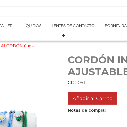
TALLER
TALLER
LÍQUIDOS
LÍQUIDOS
LENTES DE CONTACTO
LENTES DE CONTACTO
FORNITURA
FORNITURA
 ALGODÓN 6uds
CORDÓN IN
AJUSTABL
CD0051
Añadir al Carrito
Notas de compra: