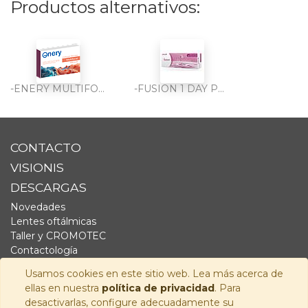
Productos alternativos:
-ENERY MULTIFOCAL HIDROGEL SILICONA 6PK
-FUSION 1 DAY PRESBYO 30PK
CONTACTO
VISIONIS
DESCARGAS
Novedades
Lentes oftálmicas
Taller y CROMOTEC
Contactología
Complementos
Usamos cookies en este sitio web. Lea más acerca de
Fornitura
ellas en nuestra
política de privacidad
. Para
Audiología
desactivarlas, configure adecuadamente su