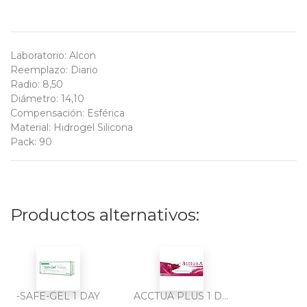
Laboratorio
:
Alcon
Reemplazo
:
Diario
Radio
:
8,50
Diámetro
:
14,10
Compensación
:
Esférica
Material
:
Hidrogel Silicona
Pack
:
90
Productos alternativos:
-SAFE-GEL 1 DAY
ACCTUA PLUS 1 DAY HIDROGEL SILICONA 30PK