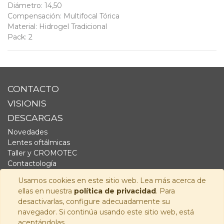
Diámetro
:
14,50
Compensación
:
Multifocal Tórica
Material
:
Hidrogel Tradicional
Pack
:
2
CONTACTO
VISIONIS
DESCARGAS
Novedades
Lentes oftálmicas
Taller y CROMOTEC
Contactología
Complementos
Usamos cookies en este sitio web. Lea más acerca de
Fornitura
ellas en nuestra
política de privacidad
. Para
Audiología
desactivarlas, configure adecuadamente su
navegador. Si continúa usando este sitio web, está
SÍGUENOS
aceptándolas.