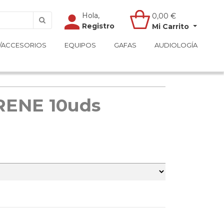
Hola,
Hola,
0,00
0,00
€
€
Registro
Registro
Mi Carrito
Mi Carrito
/ACCESORIOS
/ACCESORIOS
EQUIPOS
EQUIPOS
GAFAS
GAFAS
AUDIOLOGÍA
AUDIOLOGÍA
RENE 10uds