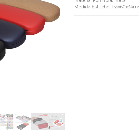
Material Fornitura
:
Metal
Medida Estuche
:
155x60x34