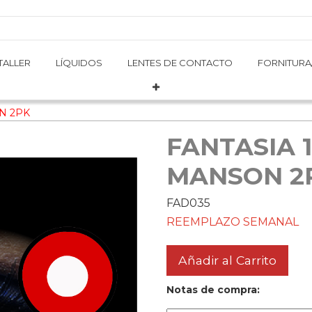
TALLER
TALLER
LÍQUIDOS
LÍQUIDOS
LENTES DE CONTACTO
LENTES DE CONTACTO
FORNITURA
FORNITURA
N 2PK
FANTASIA 
MANSON 2
FAD035
REEMPLAZO SEMANAL
Añadir al Carrito
Notas de compra: