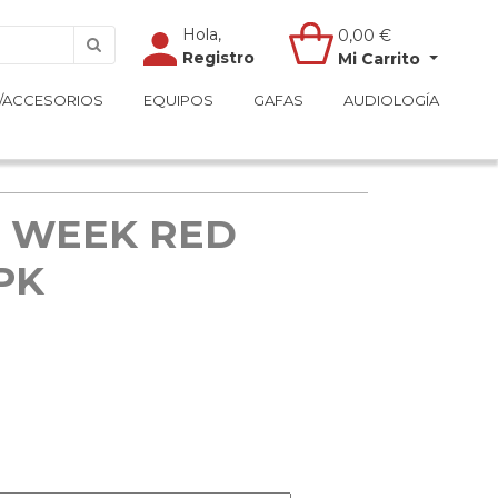
Hola,
Hola,
0,00
0,00
€
€
Registro
Registro
Mi Carrito
Mi Carrito
/ACCESORIOS
/ACCESORIOS
EQUIPOS
EQUIPOS
GAFAS
GAFAS
AUDIOLOGÍA
AUDIOLOGÍA
1 WEEK RED
PK