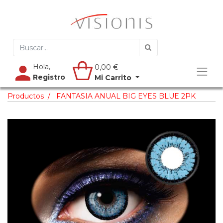
Hola,
0,00
€
Registro
Mi Carrito
Productos
FANTASIA ANUAL BIG EYES BLUE 2PK