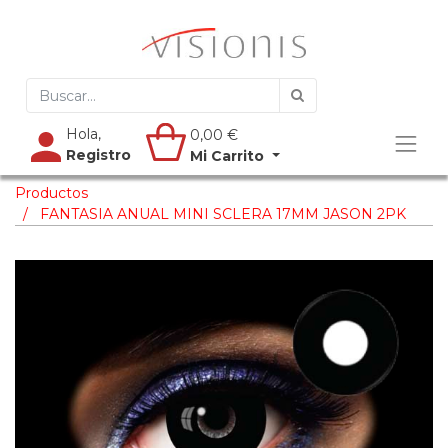
Hola,
0,00
€
Registro
Mi Carrito
Productos
FANTASIA ANUAL MINI SCLERA 17MM JASON 2PK