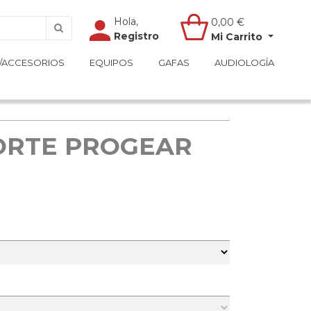
Hola,
Hola,
0,00
0,00
€
€
Registro
Registro
Mi Carrito
Mi Carrito
/ACCESORIOS
/ACCESORIOS
EQUIPOS
EQUIPOS
GAFAS
GAFAS
AUDIOLOGÍA
AUDIOLOGÍA
ORTE PROGEAR