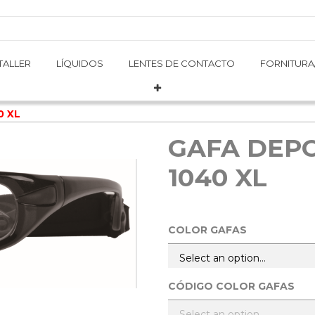
TALLER
TALLER
LÍQUIDOS
LÍQUIDOS
LENTES DE CONTACTO
LENTES DE CONTACTO
FORNITURA
FORNITURA
0 XL
GAFA DEP
1040 XL
COLOR GAFAS
CÓDIGO COLOR GAFAS