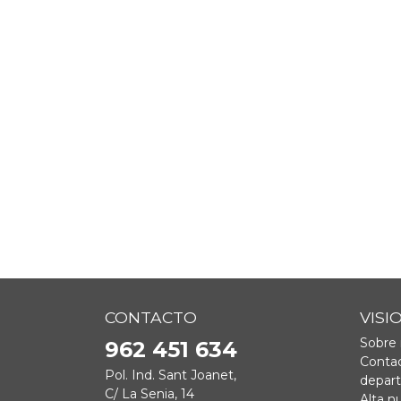
CONTACTO
VISI
Sobre 
962 451 634
Contac
Pol. Ind. Sant Joanet,
depar
C/ La Senia, 14
Alta n