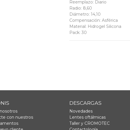
Reemplazo
:
Diario
Radio
:
8,60
Diámetro
:
14,10
Compensación
:
Asférica
Material
:
Hidrogel Silicona
Pack
:
30
ONIS
DESCARGAS
nosotros
Novedades
te con nuestros
Lentes oftálmicas
tamentos
Taller y CROMOTEC
uevo cliente
Contactología