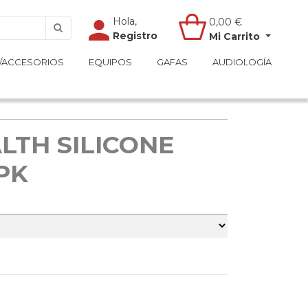
Hola,
Hola,
0,00
0,00
€
€
Registro
Registro
Mi Carrito
Mi Carrito
/ACCESORIOS
/ACCESORIOS
EQUIPOS
EQUIPOS
GAFAS
GAFAS
AUDIOLOGÍA
AUDIOLOGÍA
LTH SILICONE
PK