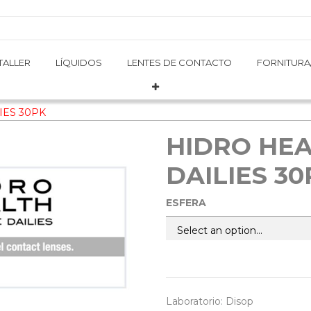
TALLER
TALLER
LÍQUIDOS
LÍQUIDOS
LENTES DE CONTACTO
LENTES DE CONTACTO
FORNITURA
FORNITURA
IES 30PK
HIDRO HEA
DAILIES 30
ESFERA
Laboratorio
:
Disop