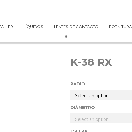
TALLER
TALLER
LÍQUIDOS
LÍQUIDOS
LENTES DE CONTACTO
LENTES DE CONTACTO
FORNITURA
FORNITURA
K-38 RX
RADIO
DIÁMETRO
ESFERA