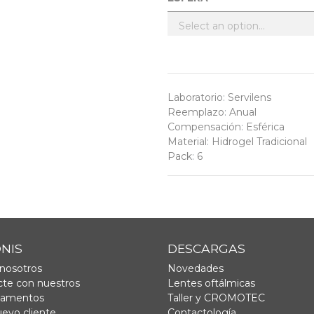
Laboratorio
:
Servilens
Reemplazo
:
Anual
Compensación
:
Esférica
Material
:
Hidrogel Tradicional
Pack
:
6
ONIS
DESCARGAS
nosotros
Novedades
te con nuestros
Lentes oftálmicas
tamentos
Taller y CROMOTEC
uevo cliente
Contactología