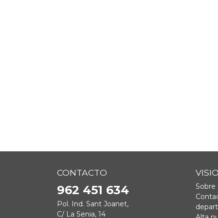
CONTACTO
VISI
Sobre 
962 451 634
Contac
Pol. Ind. Sant Joanet,
depar
C/ La Senia, 14
Alta n