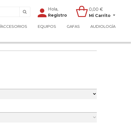
Hola,
Hola,
0,00
0,00
€
€
Registro
Registro
Mi Carrito
Mi Carrito
/ACCESORIOS
/ACCESORIOS
EQUIPOS
EQUIPOS
GAFAS
GAFAS
AUDIOLOGÍA
AUDIOLOGÍA