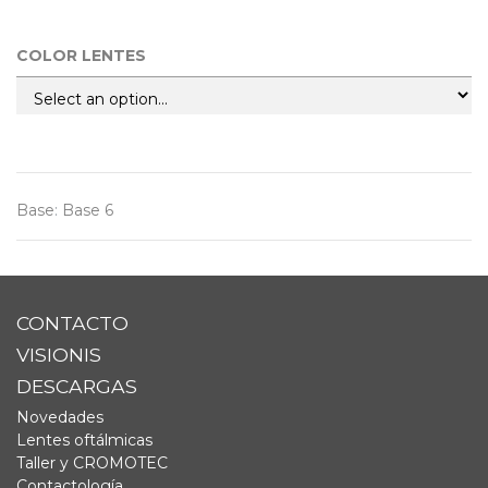
COLOR LENTES
Base
:
Base 6
CONTACTO
VISIONIS
DESCARGAS
Novedades
Lentes oftálmicas
Taller y CROMOTEC
Contactología