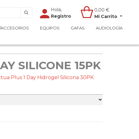
Hola,
Hola,
0,00
0,00
€
€
Registro
Registro
Mi Carrito
Mi Carrito
/ACCESORIOS
/ACCESORIOS
EQUIPOS
EQUIPOS
GAFAS
GAFAS
AUDIOLOGÍA
AUDIOLOGÍA
DAY SILICONE 15PK
tua Plus 1 Day Hidrogel Silicona 30PK