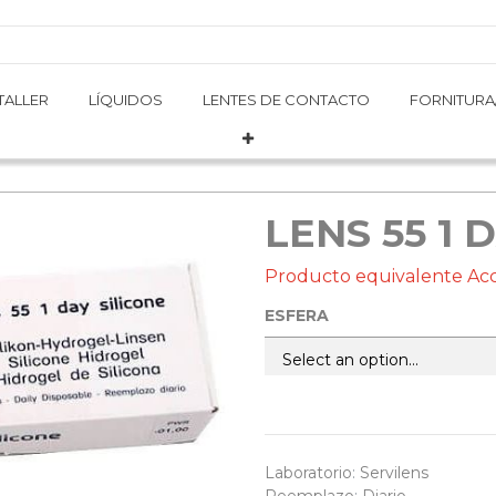
TALLER
TALLER
LÍQUIDOS
LÍQUIDOS
LENTES DE CONTACTO
LENTES DE CONTACTO
FORNITURA
FORNITURA
LENS 55 1 
Producto equivalente Acc
ESFERA
Laboratorio
:
Servilens