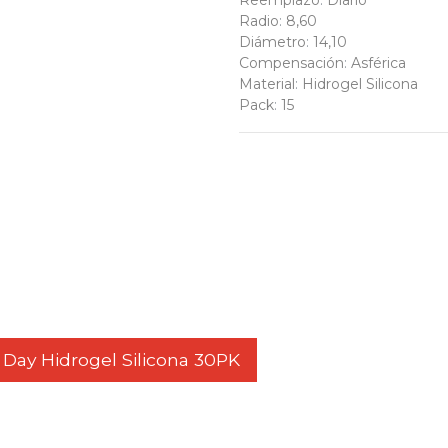
Reemplazo
:
Diario
Radio
:
8,60
Diámetro
:
14,10
Compensación
:
Asférica
Material
:
Hidrogel Silicona
Pack
:
15
 Day Hidrogel Silicona 30PK